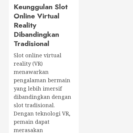
Keunggulan Slot
Online Virtual
Reality
Dibandingkan
Tradisional
Slot online virtual
reality (VR)
menawarkan
pengalaman bermain
yang lebih imersif
dibandingkan dengan
slot tradisional.
Dengan teknologi VR,
pemain dapat
merasakan