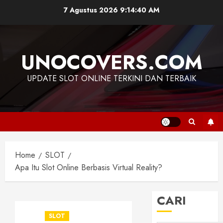
Skip
7 Agustus 2026
9:14:41 AM
to
content
UNOCOVERS.COM
UPDATE SLOT ONLINE TERKINI DAN TERBAIK
Home
SLOT
Apa Itu Slot Online Berbasis Virtual Reality?
CARI
SLOT