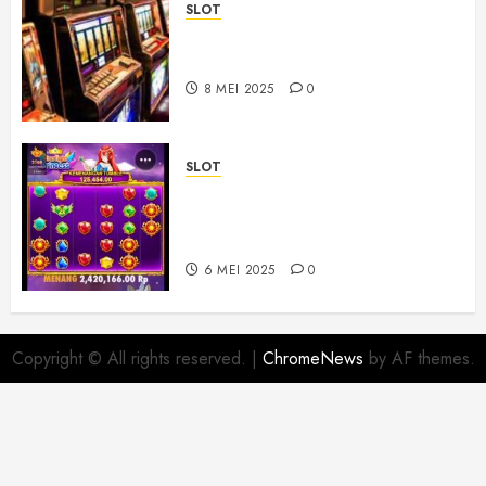
SLOT
Fitur Scatter dan Wild: Cara
Memanfaatkannya di Slot Online
8 MEI 2025
0
SLOT
Cara Memanfaatkan Promo Slot
Online untuk Keuntungan
Maksimal
6 MEI 2025
0
Copyright © All rights reserved.
|
ChromeNews
by AF themes.