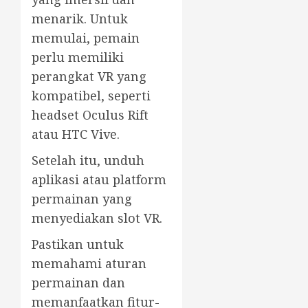
menarik. Untuk
memulai, pemain
perlu memiliki
perangkat VR yang
kompatibel, seperti
headset Oculus Rift
atau HTC Vive.
Setelah itu, unduh
aplikasi atau platform
permainan yang
menyediakan slot VR.
Pastikan untuk
memahami aturan
permainan dan
memanfaatkan fitur-