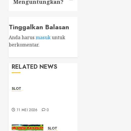
Menguntungkan?
Tinggalkan Balasan
Anda harus
masuk
untuk
berkomentar.
RELATED NEWS
SLOT
Sbobet88 and Priority
Services for Loyal Users
11 MEI 2026
0
SLOT