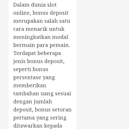
Dalam dunia slot
online, bonus deposit
merupakan salah satu
cara menarik untuk
meningkatkan modal
bermain para pemain.
Terdapat beberapa
jenis bonus deposit,
seperti bonus
persentase yang
memberikan
tambahan uang sesuai
dengan jumlah
deposit, bonus setoran
pertama yang sering
ditawarkan kepada