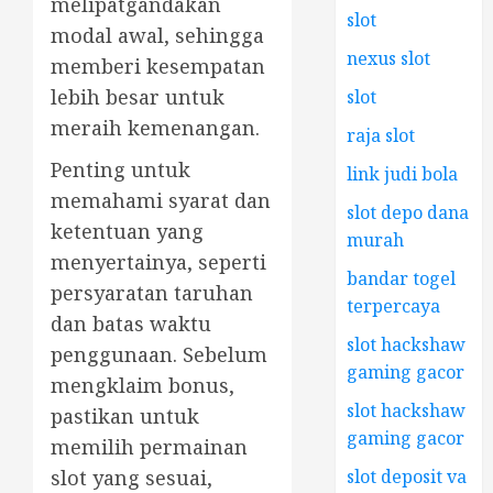
melipatgandakan
slot
modal awal, sehingga
nexus slot
memberi kesempatan
lebih besar untuk
slot
meraih kemenangan.
raja slot
Penting untuk
link judi bola
memahami syarat dan
slot depo dana
ketentuan yang
murah
menyertainya, seperti
bandar togel
persyaratan taruhan
terpercaya
dan batas waktu
slot hackshaw
penggunaan. Sebelum
gaming gacor
mengklaim bonus,
slot hackshaw
pastikan untuk
gaming gacor
memilih permainan
slot deposit va
slot yang sesuai,