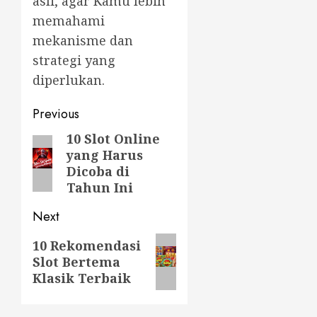
asli, agar Kamu lebih
memahami
mekanisme dan
strategi yang
diperlukan.
Post
Previous
navigation
10 Slot Online
Previous
yang Harus
post:
Dicoba di
Tahun Ini
Next
Next
10 Rekomendasi
Slot Bertema
post:
Klasik Terbaik