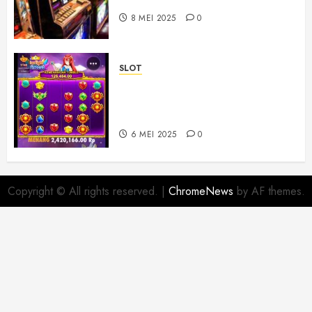
8 MEI 2025
0
SLOT
Cara Memanfaatkan Promo Slot
Online untuk Keuntungan
Maksimal
6 MEI 2025
0
Copyright © All rights reserved.
|
ChromeNews
by AF themes.